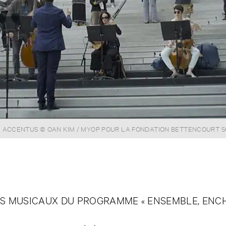
MALION © ULRICH LEBEUF / MYOP POUR LA FONDATION BETTENCO
 ACCENTUS © OAN KIM / MYOP POUR LA FONDATION BETTENCOURT 
 MUSICAUX DU PROGRAMME « ENSEMBLE, ENCHANT