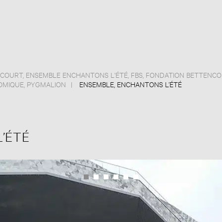
NCOURT
,
ENSEMBLE ENCHANTONS L'ÉTÉ
,
FBS
,
FONDATION BETTENCO
OMIQUE
,
PYGMALION
ENSEMBLE, ENCHANTONS L’ÉTÉ
’ÉTÉ